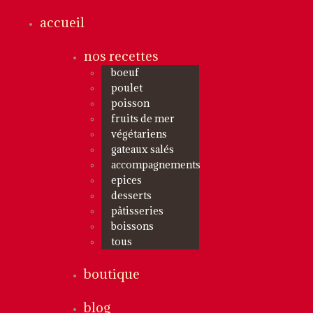
accueil
nos recettes
boeuf
poulet
poisson
fruits de mer
végétariens
gateaux salés
accompagnements
epices
desserts
pâtisseries
boissons
tous
boutique
blog