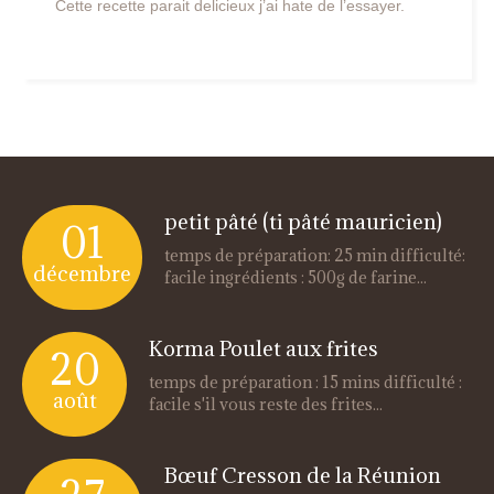
Cette recette parait delicieux j’ai hate de l’essayer.
petit pâté (ti pâté mauricien)
01
temps de préparation: 25 min difficulté:
décembre
facile ingrédients : 500g de farine...
Korma Poulet aux frites
20
temps de préparation : 15 mins difficulté :
août
facile s'il vous reste des frites...
Bœuf Cresson de la Réunion