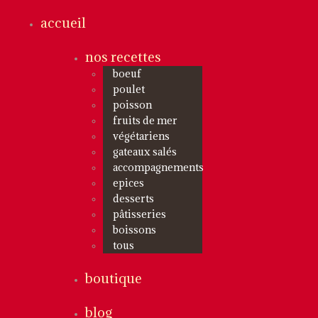
accueil
nos recettes
boeuf
poulet
poisson
fruits de mer
végétariens
gateaux salés
accompagnements
epices
desserts
pâtisseries
boissons
tous
boutique
blog