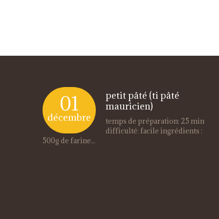
petit pâté (ti pâté
01
mauricien)
décembre
temps de préparation: 25 min
difficulté: facile ingrédients :
500g de farine...