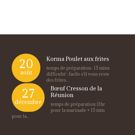
Korma Poulet aux frites
20
temps de préparation : 15 mins
août
difficulté : facile s'il vous reste
des frites...
Bœuf Cresson de la
27
Réunion
décembre
temps de préparation: (1hr
pour la marinade + 15 min
pour la...