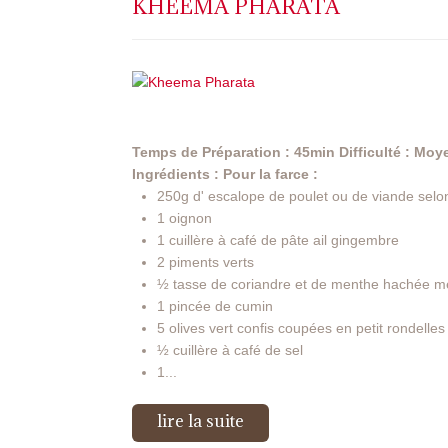
KHEEMA PHARATA
Temps de Préparation : 45min
Difficulté : Mo
Ingrédients :
Pour la farce :
250g d' escalope de poulet ou de viande selon
1 oignon
1 cuillère à café de pâte ail gingembre
2 piments verts
½ tasse de coriandre et de menthe hachée m
1 pincée de cumin
5 olives vert confis coupées en petit rondelles
½ cuillère à café de sel
1...
lire la suite