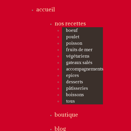
accueil
nos recettes
boeuf
poulet
poisson
fruits de mer
végétariens
gateaux salés
accompagnements
epices
desserts
pâtisseries
boissons
tous
boutique
blog