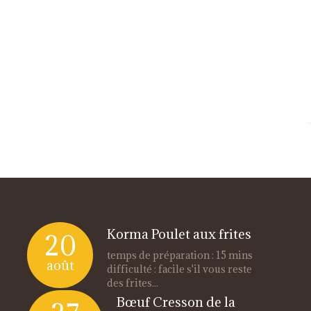
Korma Poulet aux frites
20
temps de préparation : 15 mins
août
difficulté : facile s'il vous reste
des frites...
Bœuf Cresson de la