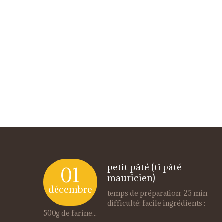
petit pâté (ti pâté
01
mauricien)
décembre
temps de préparation: 25 min
difficulté: facile ingrédients :
500g de farine...