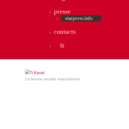
presse
starpress.info
contacts
fr
La bonne recette mauricienne