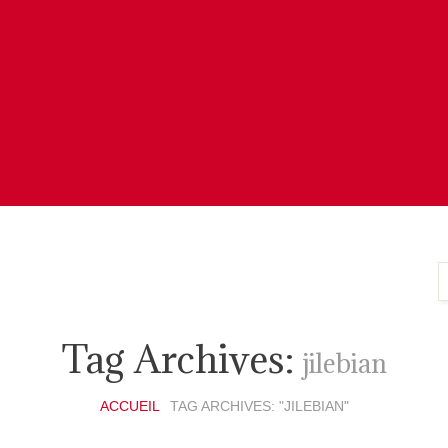
Tag Archives:
jilebian
ACCUEIL
TAG ARCHIVES: "JILEBIAN"