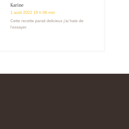
Karine
1 août 2022 19 h 06 min
Cette recette parait delicieux j’ai hate de
l’essayer.