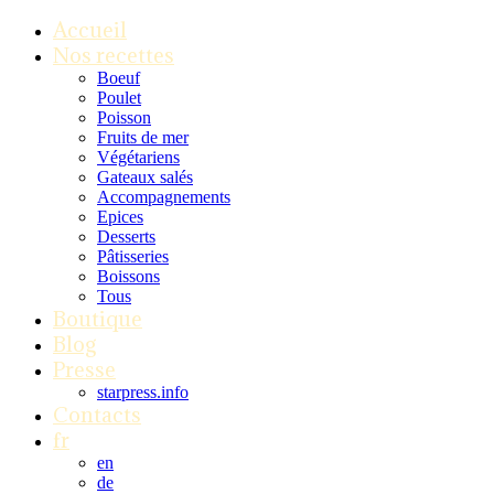
Accueil
Nos recettes
Boeuf
Poulet
Poisson
Fruits de mer
Végétariens
Gateaux salés
Accompagnements
Epices
Desserts
Pâtisseries
Boissons
Tous
Boutique
Blog
Presse
starpress.info
Contacts
fr
en
de