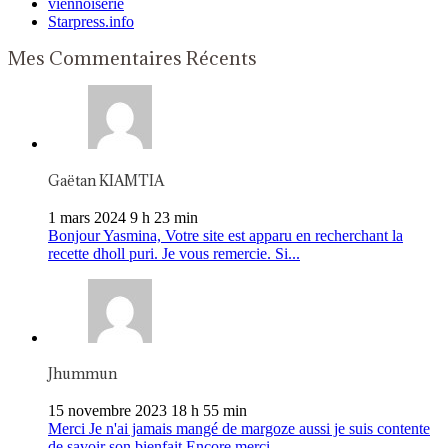
viennoiserie
Starpress.info
Mes Commentaires Récents
Gaëtan KIAMTIA
1 mars 2024 9 h 23 min
Bonjour Yasmina, Votre site est apparu en recherchant la
recette dholl puri. Je vous remercie. Si...
Jhummun
15 novembre 2023 18 h 55 min
Merci Je n'ai jamais mangé de margoze aussi je suis contente
de savoir son bienfait Encore merci