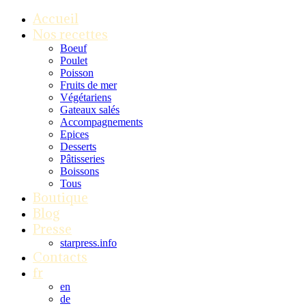
Accueil
Nos recettes
Boeuf
Poulet
Poisson
Fruits de mer
Végétariens
Gateaux salés
Accompagnements
Epices
Desserts
Pâtisseries
Boissons
Tous
Boutique
Blog
Presse
starpress.info
Contacts
fr
en
de