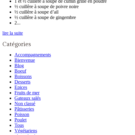
1 et ½ cuillère à soupe de cumin grillé en poudre
½ cuillère à soupe de poivre noire
½ cuillère à soupe d’ail
½ cuillère à soupe de gingembre
2...
lire la suite
Catégories
Accompagnements
Bienvenue
Blog
Boeuf
Boissons
Desserts
Epices
Fruits de mer
Gateaux salés
Non classé
Pâtisseries
Poisson
Poulet
Tous
Végétariens