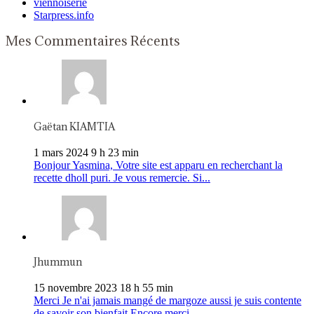
viennoiserie
Starpress.info
Mes Commentaires Récents
Gaëtan KIAMTIA
1 mars 2024 9 h 23 min
Bonjour Yasmina, Votre site est apparu en recherchant la
recette dholl puri. Je vous remercie. Si...
Jhummun
15 novembre 2023 18 h 55 min
Merci Je n'ai jamais mangé de margoze aussi je suis contente
de savoir son bienfait Encore merci