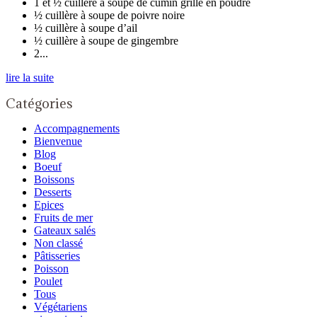
1 et ½ cuillère à soupe de cumin grillé en poudre
½ cuillère à soupe de poivre noire
½ cuillère à soupe d’ail
½ cuillère à soupe de gingembre
2...
lire la suite
Catégories
Accompagnements
Bienvenue
Blog
Boeuf
Boissons
Desserts
Epices
Fruits de mer
Gateaux salés
Non classé
Pâtisseries
Poisson
Poulet
Tous
Végétariens