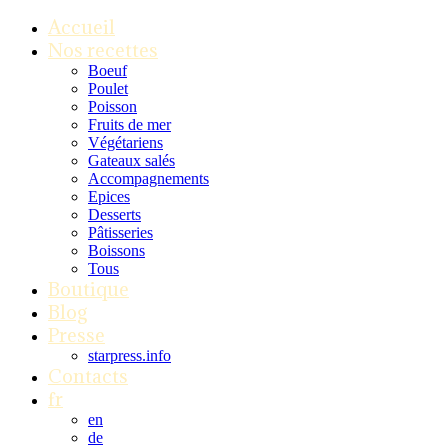
Accueil
Nos recettes
Boeuf
Poulet
Poisson
Fruits de mer
Végétariens
Gateaux salés
Accompagnements
Epices
Desserts
Pâtisseries
Boissons
Tous
Boutique
Blog
Presse
starpress.info
Contacts
fr
en
de