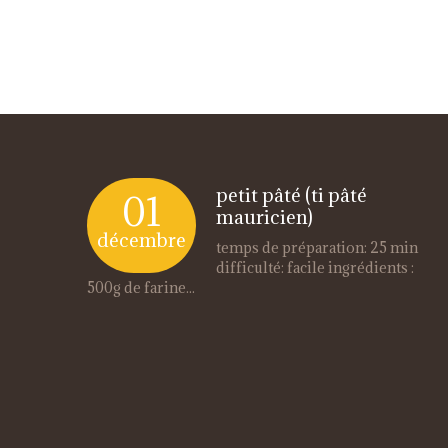
petit pâté (ti pâté
01
mauricien)
décembre
temps de préparation: 25 min
difficulté: facile ingrédients :
500g de farine...