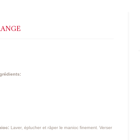
RANGE
grédients:
nioc:
Laver, éplucher et râper le manioc finement. Verser