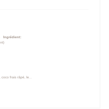
e
Ingrédient:
nt)
coco frais râpé, le...