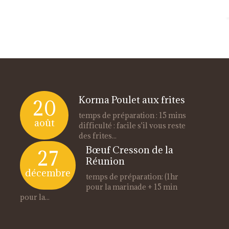
Korma Poulet aux frites
20
temps de préparation : 15 mins
août
difficulté : facile s'il vous reste
des frites...
Bœuf Cresson de la
27
Réunion
décembre
temps de préparation: (1hr
pour la marinade + 15 min
pour la...