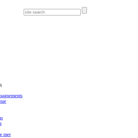
s
pagnements
nue
ns
s
de mer