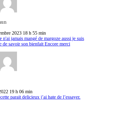
mun
embre 2023 18 h 55 min
e n'ai jamais mangé de margoze aussi je suis
e de savoir son bienfait Encore merci
2022 19 h 06 min
cette parait delicieux j’ai hate de l’essayer.