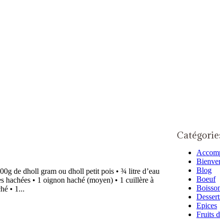
Catégorie
Accom
Bienve
Blog
00g de dholl gram ou dholl petit pois • ¾ litre d’eau
Boeuf
es hachées • 1 oignon haché (moyen) • 1 cuillère à
Boisso
hé • 1...
Dessert
Epices
Fruits 