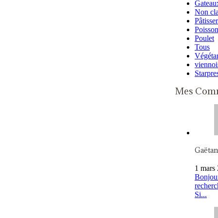
Gateaux
Non cl
Pâtisser
Poisso
Poulet
Tous
Végétar
viennoi
Starpre
Mes Comm
Gaëta
1 mars 
Bonjour
recherc
Si...