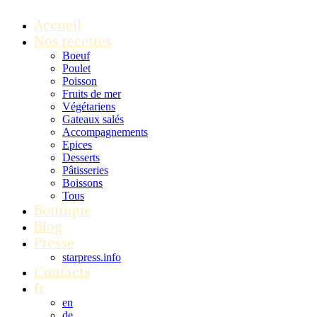
Accueil
Nos recettes
Boeuf
Poulet
Poisson
Fruits de mer
Végétariens
Gateaux salés
Accompagnements
Epices
Desserts
Pâtisseries
Boissons
Tous
Boutique
Blog
Presse
starpress.info
Contacts
fr
en
de