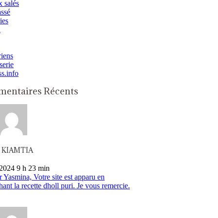
 salés
assé
ies
n
iens
serie
ss.info
entaires Récents
n KIAMTIA
2024 9 h 23 min
 Yasmina, Votre site est apparu en
hant la recette dholl puri. Je vous remercie.