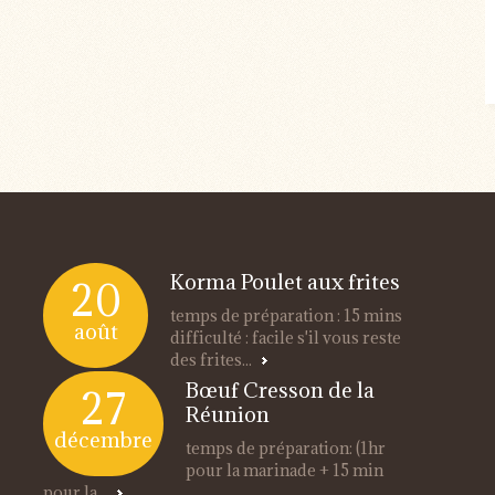
Korma Poulet aux frites
20
temps de préparation : 15 mins
août
difficulté : facile s'il vous reste
des frites...
Bœuf Cresson de la
27
Réunion
décembre
temps de préparation: (1hr
pour la marinade + 15 min
pour la...