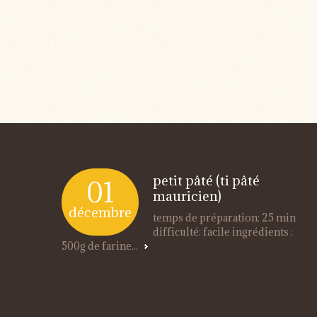
petit pâté (ti pâté
01
mauricien)
décembre
temps de préparation: 25 min
difficulté: facile ingrédients :
500g de farine...