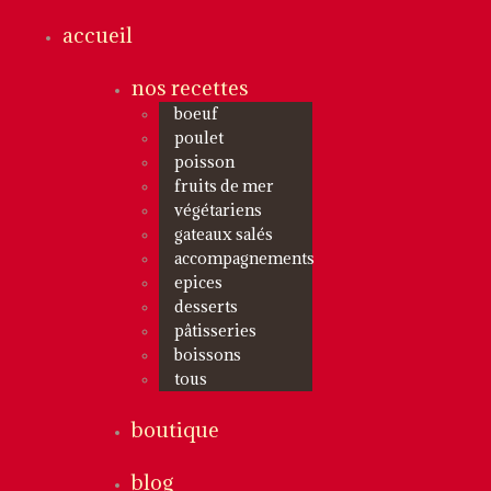
accueil
nos recettes
boeuf
poulet
poisson
fruits de mer
végétariens
gateaux salés
accompagnements
epices
desserts
pâtisseries
boissons
tous
boutique
blog