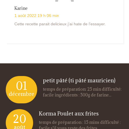
Karine
1 août 2022 19 h 06 min
Cette recette parait delicieux j’ai hate de l’essayer.
petit pâté (ti pâté mauricien)
01
temps de préparation: 25 min difficulté:
décembre
facile ingrédients : 500g de farine...
Korma Poulet aux frites
20
temps de préparation : 15 mins difficulté :
août
facile s'il vous reste des frites...