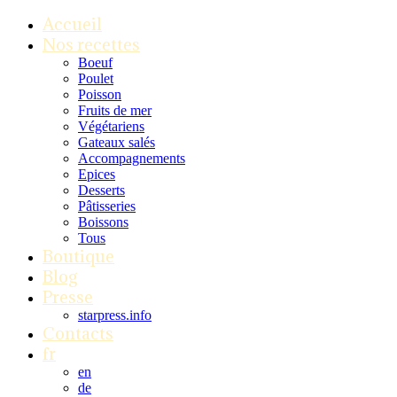
Accueil
Nos recettes
Boeuf
Poulet
Poisson
Fruits de mer
Végétariens
Gateaux salés
Accompagnements
Epices
Desserts
Pâtisseries
Boissons
Tous
Boutique
Blog
Presse
starpress.info
Contacts
fr
en
de