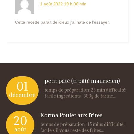
1 août 2022 19 h 06 min
Cette recette parait delicieux j’ai hate de l’essayer.
petit pâté (ti pâté mauricien)
01
temps de préparation: 25 min difficulté:
décembre
facile ingrédients : 500g de farine...
Korma Poulet aux frites
20
temps de préparation : 15 mins difficulté :
août
facile s'il vous reste des frites...