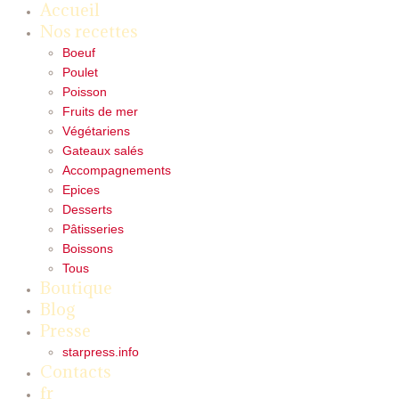
Accueil
Nos recettes
Boeuf
Poulet
Poisson
Fruits de mer
Végétariens
Gateaux salés
Accompagnements
Epices
Desserts
Pâtisseries
Boissons
Tous
Boutique
Blog
Presse
starpress.info
Contacts
fr