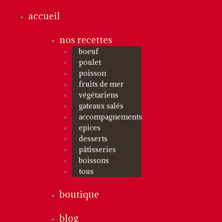
accueil
nos recettes
boeuf
poulet
poisson
fruits de mer
végétariens
gateaux salés
accompagnements
epices
desserts
pâtisseries
boissons
tous
boutique
blog