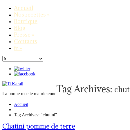
Accueil
Nos recettes
»
Boutique
Blog
Presse
»
Contacts
fr
»
Tag Archives:
chut
La bonne recette mauricienne
Accueil
Tag Archives: "chutini"
Chatini pomme de terre