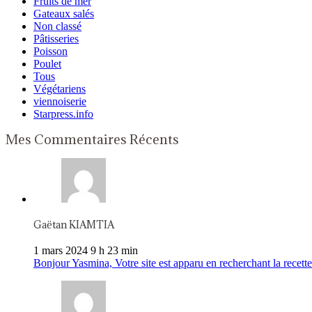
Fruits de mer
Gateaux salés
Non classé
Pâtisseries
Poisson
Poulet
Tous
Végétariens
viennoiserie
Starpress.info
Mes Commentaires Récents
Gaëtan KIAMTIA
1 mars 2024 9 h 23 min
Bonjour Yasmina, Votre site est apparu en recherchant la recette 