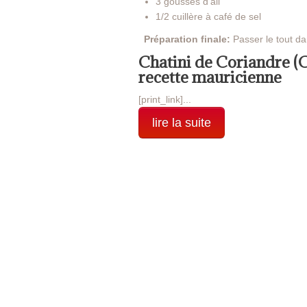
3 gousses d'ail
1/2 cuillère à café de sel
Préparation finale:
Passer le tout d
Chatini de Coriandre (Co
recette mauricienne
[print_link]...
lire la suite