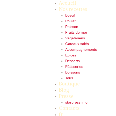
Accueil
Nos recettes
Boeuf
Poulet
Poisson
Fruits de mer
Végétariens
Gateaux salés
Accompagnements
Epices
Desserts
Pâtisseries
Boissons
Tous
Boutique
Blog
Presse
starpress.info
Contacts
fr