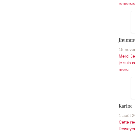
remercie.
Jhumm
15 nove
Merci Je
je suis 
merci
Karine
1 août 2
Cette rec
l’essayer