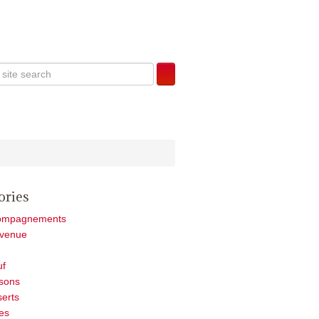
ories
ompagnements
nvenue
uf
sons
erts
es