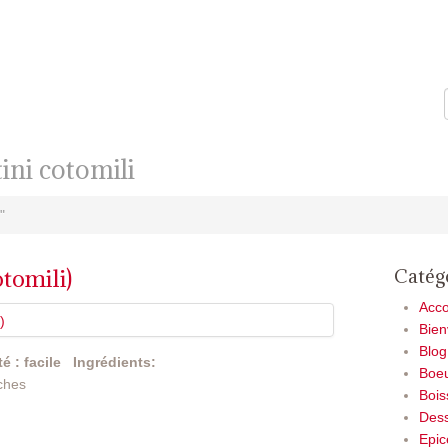
ini cotomili
"
otomili)
Catég
Acc
Bie
Blog
té : facile
Ingrédients:
Boe
iches
Bois
Dess
Epic