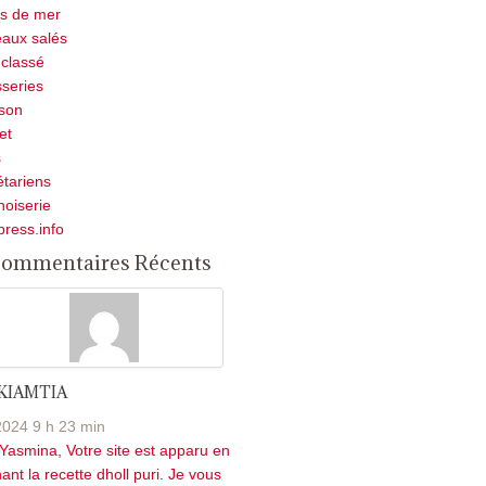
ts de mer
aux salés
classé
sseries
son
et
s
tariens
noiserie
press.info
ommentaires Récents
 KIAMTIA
2024 9 h 23 min
Yasmina, Votre site est apparu en
ant la recette dholl puri. Je vous