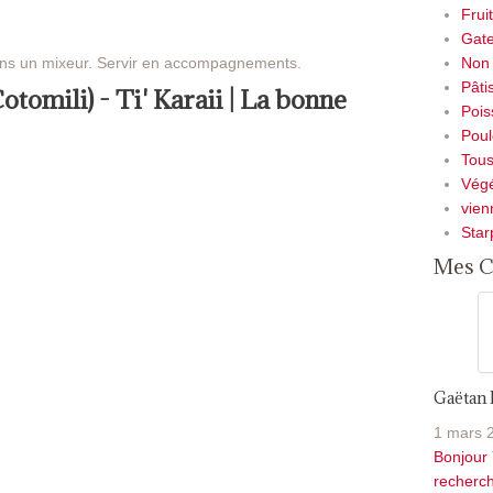
Frui
Gate
ans un mixeur. Servir en accompagnements.
Non 
Pâti
tomili) - Ti' Karaii | La bonne
Pois
Poul
Tou
Végé
vien
Star
Mes C
Gaëtan
1 mars 
Bonjour 
recherch