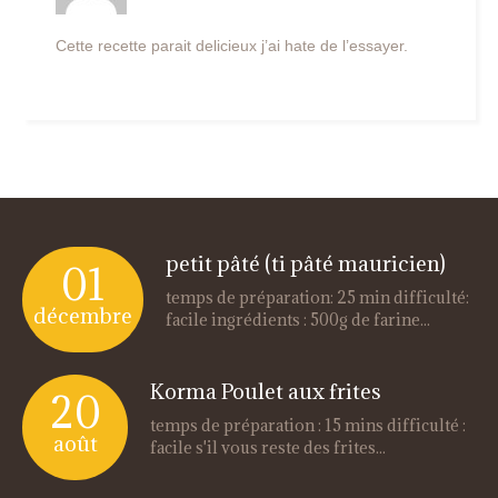
Cette recette parait delicieux j’ai hate de l’essayer.
petit pâté (ti pâté mauricien)
01
temps de préparation: 25 min difficulté:
décembre
facile ingrédients : 500g de farine...
Korma Poulet aux frites
20
temps de préparation : 15 mins difficulté :
août
facile s'il vous reste des frites...