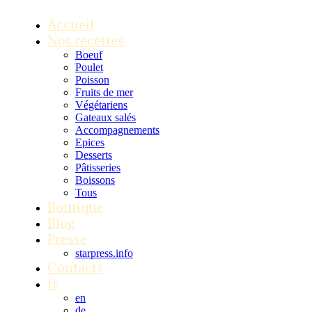
Accueil
Nos recettes
Boeuf
Poulet
Poisson
Fruits de mer
Végétariens
Gateaux salés
Accompagnements
Epices
Desserts
Pâtisseries
Boissons
Tous
Boutique
Blog
Presse
starpress.info
Contacts
fr
en
de