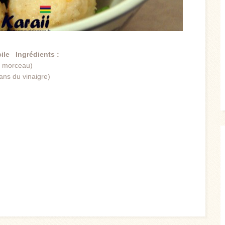
cile
Ingrédients :
en morceau)
dans du vinaigre)