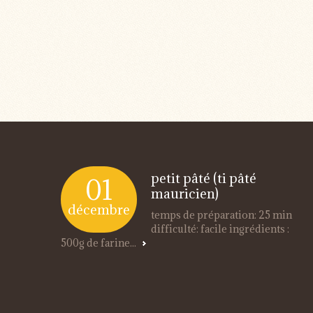
petit pâté (ti pâté
01
mauricien)
décembre
temps de préparation: 25 min
difficulté: facile ingrédients :
500g de farine...