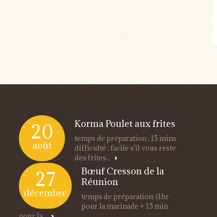
Korma Poulet aux frites
20
temps de préparation : 15 mins
août
difficulté : facile s'il vous reste
des frites...
Bœuf Cresson de la
27
Réunion
décembre
temps de préparation: (1hr
pour la marinade + 15 min
pour la...