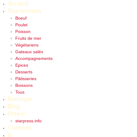
Accueil
Nos recettes
Boeuf
Poulet
Poisson
Fruits de mer
Végétariens
Gateaux salés
Accompagnements
Epices
Desserts
Pâtisseries
Boissons
Tous
Boutique
Blog
Presse
starpress.info
Contacts
fr