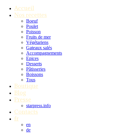
Accueil
Nos recettes
Boeuf
Poulet
Poisson
Fruits de mer
Végétariens
Gateaux salés
Accompagnements
Epices
Desserts
Pâtisseries
Boissons
Tous
Boutique
Blog
Presse
starpress.info
Contacts
fr
en
de