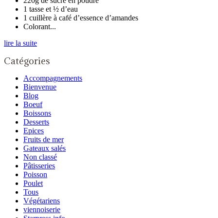
220g de sucre en poudre
1 tasse et ½ d’eau
1 cuillère à café d’essence d’amandes
Colorant...
lire la suite
Catégories
Accompagnements
Bienvenue
Blog
Boeuf
Boissons
Desserts
Epices
Fruits de mer
Gateaux salés
Non classé
Pâtisseries
Poisson
Poulet
Tous
Végétariens
viennoiserie