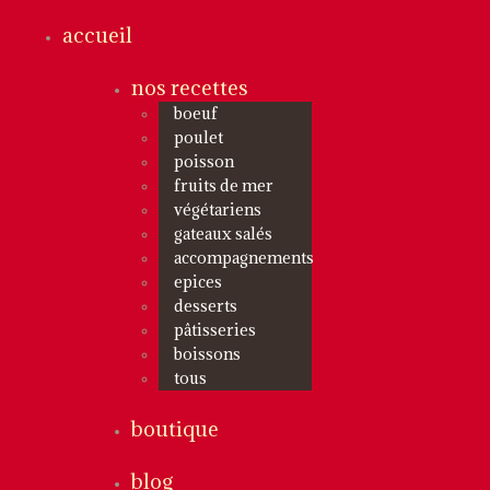
accueil
nos recettes
boeuf
poulet
poisson
fruits de mer
végétariens
gateaux salés
accompagnements
epices
desserts
pâtisseries
boissons
tous
boutique
blog