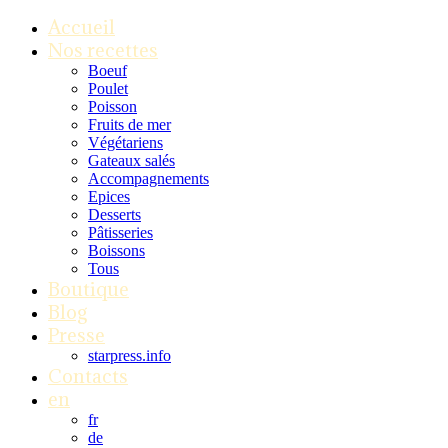
Accueil
Nos recettes
Boeuf
Poulet
Poisson
Fruits de mer
Végétariens
Gateaux salés
Accompagnements
Epices
Desserts
Pâtisseries
Boissons
Tous
Boutique
Blog
Presse
starpress.info
Contacts
en
fr
de