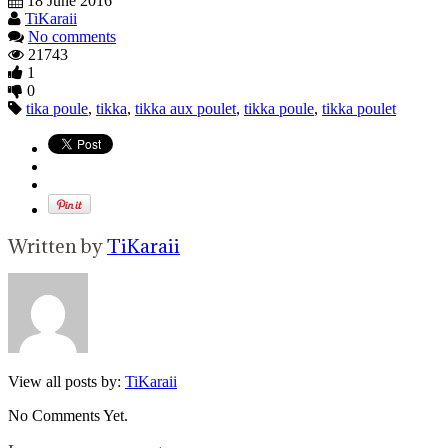
18 June 2016
TiKaraii
No comments
21743
1
0
tika poule
,
tikka
,
tikka aux poulet
,
tikka poule
,
tikka poulet
Written by
TiKaraii
View all posts by:
TiKaraii
No Comments Yet.