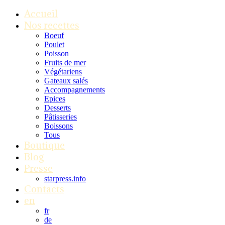
Accueil
Nos recettes
Boeuf
Poulet
Poisson
Fruits de mer
Végétariens
Gateaux salés
Accompagnements
Epices
Desserts
Pâtisseries
Boissons
Tous
Boutique
Blog
Presse
starpress.info
Contacts
en
fr
de