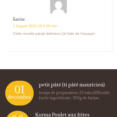
Karine
1 August 2022 19 h 06 min
Cette recette parait delicieux j’ai hate de l’essayer.
petit pâté (ti pâté mauricien)
01
temps de préparation: 25 min difficulté:
december
facile ingrédients : 500g de farine...
Korma Poulet aux frites