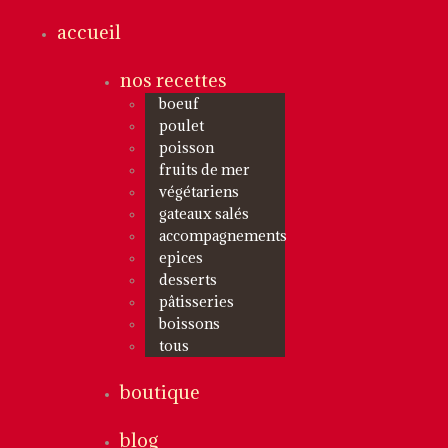
accueil
nos recettes
boeuf
poulet
poisson
fruits de mer
végétariens
gateaux salés
accompagnements
epices
desserts
pâtisseries
boissons
tous
boutique
blog