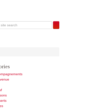
ories
ompagnements
nvenue
uf
sons
erts
es