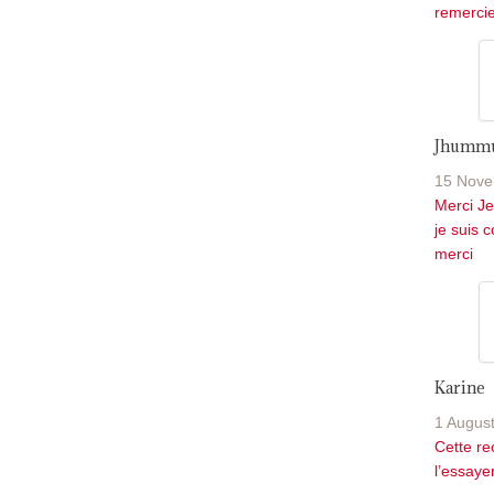
remercie.
Jhumm
15 Nove
Merci Je
je suis 
merci
Karine
1 Augus
Cette rec
l’essayer