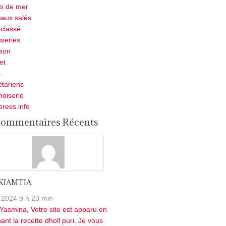
ts de mer
aux salés
classé
sseries
son
et
s
tariens
noiserie
press.info
ommentaires Récents
 KIAMTIA
 2024 9 h 23 min
Yasmina, Votre site est apparu en
ant la recette dholl puri. Je vous