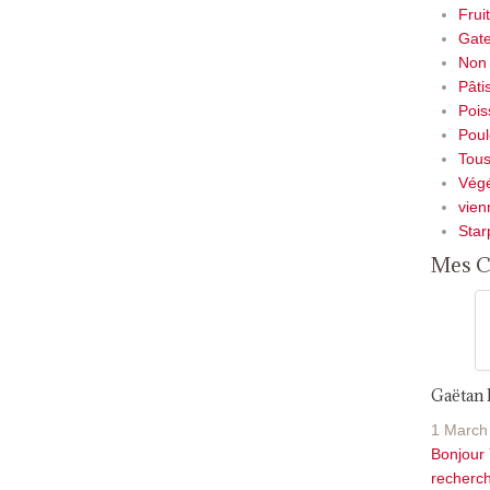
Frui
Gate
Non 
Pâti
Pois
Poul
Tou
Végé
vien
Star
Mes C
Gaëtan
1 March
Bonjour 
recherch