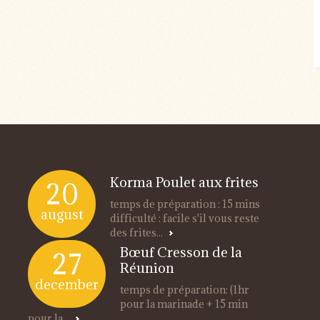
Korma Poulet aux frites
20
temps de préparation : 15 mins
august
difficulté : facile s'il vous reste
des frites...
Bœuf Cresson de la
27
Réunion
december
temps de préparation: (1hr
pour la marinade + 15 min
pour la...