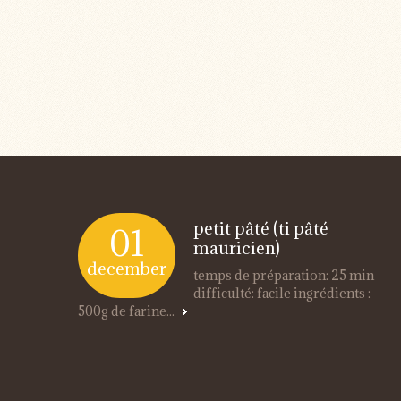
petit pâté (ti pâté
01
mauricien)
december
temps de préparation: 25 min
difficulté: facile ingrédients :
500g de farine...