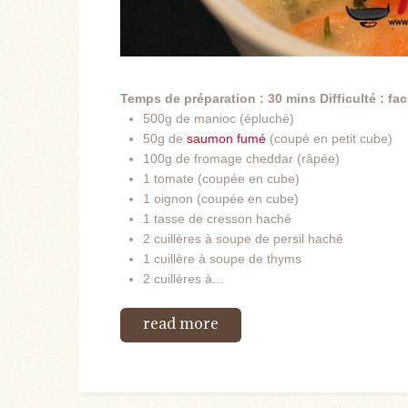
Temps de préparation : 30 mins
Difficulté : fac
500g de manioc (épluché)
50g de
saumon fumé
(coupé en petit cube)
100g de fromage cheddar (râpée)
1 tomate (coupée en cube)
1 oignon (coupée en cube)
1 tasse de cresson haché
2 cuillères à soupe de persil haché
1 cuillère à soupe de thyms
2 cuillères à...
read more