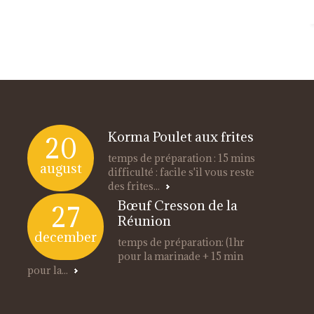
Korma Poulet aux frites
20
temps de préparation : 15 mins
august
difficulté : facile s'il vous reste
des frites...
Bœuf Cresson de la
27
Réunion
december
temps de préparation: (1hr
pour la marinade + 15 min
pour la...