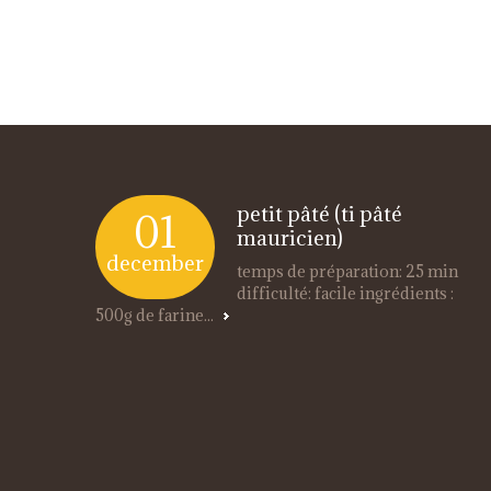
petit pâté (ti pâté
01
mauricien)
december
temps de préparation: 25 min
difficulté: facile ingrédients :
500g de farine...