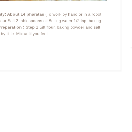
ty: About 14 pharatas
(To work by hand or in a robot
our Salt 2 tablespoons oil Boiling water 1/2 tsp. baking
Preparation :
Step 1
Sift flour, baking powder and salt
y little. Mix until you feel...