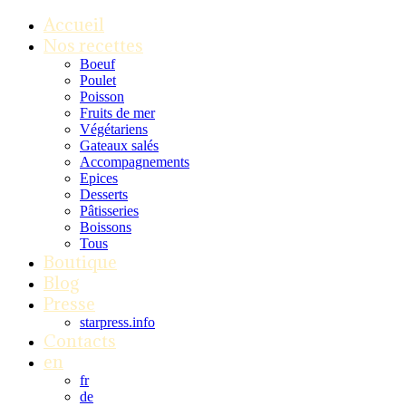
Accueil
Nos recettes
Boeuf
Poulet
Poisson
Fruits de mer
Végétariens
Gateaux salés
Accompagnements
Epices
Desserts
Pâtisseries
Boissons
Tous
Boutique
Blog
Presse
starpress.info
Contacts
en
fr
de