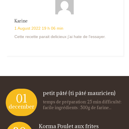
Karine
1 August 2022 19 h 06 min
Cette recette parait delicieux j’ai hate de l’essayer.
petit pâté (ti pâté mauricien)
01
temps de préparation: 25 min difficulté:
december
facile ingrédients : 500g de farine...
Korma Poulet aux frites