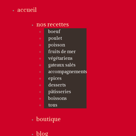
accueil
nos recettes
boeuf
poulet
poisson
fruits de mer
végétariens
gateaux salés
accompagnements
epices
desserts
pâtisseries
boissons
tous
boutique
blog