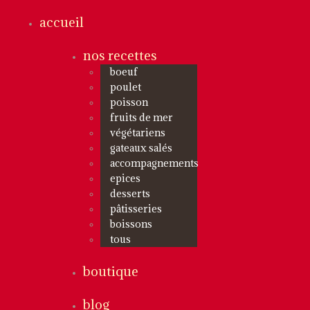
accueil
nos recettes
boeuf
poulet
poisson
fruits de mer
végétariens
gateaux salés
accompagnements
epices
desserts
pâtisseries
boissons
tous
boutique
blog