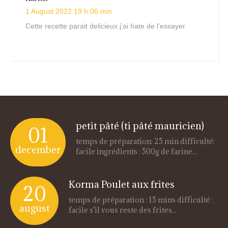
1 August 2022 19 h 06 min
Cette recette parait delicieux j’ai hate de l’essayer.
petit pâté (ti pâté mauricien)
01
temps de préparation: 25 min difficulté:
december
facile ingrédients : 500g de farine...
Korma Poulet aux frites
20
temps de préparation : 15 mins difficulté :
august
facile s'il vous reste des frites...