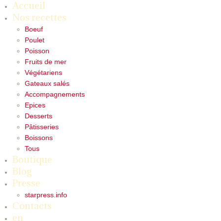
Accueil
Nos recettes
Boeuf
Poulet
Poisson
Fruits de mer
Végétariens
Gateaux salés
Accompagnements
Epices
Desserts
Pâtisseries
Boissons
Tous
Boutique
Blog
Presse
starpress.info
Contacts
en