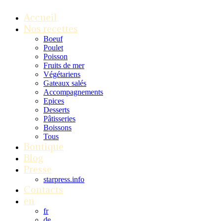
Accueil
Nos recettes
Boeuf
Poulet
Poisson
Fruits de mer
Végétariens
Gateaux salés
Accompagnements
Epices
Desserts
Pâtisseries
Boissons
Tous
Boutique
Blog
Presse
starpress.info
Contacts
en
fr
de