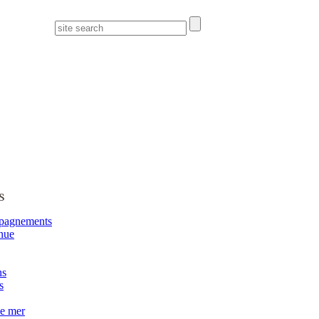
s
pagnements
nue
ns
s
de mer