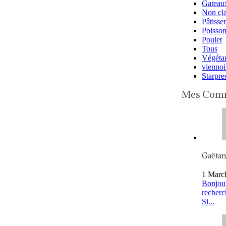
Gateaux
Non cl
Pâtisser
Poisso
Poulet
Tous
Végétar
viennoi
Starpre
Mes Comm
Gaëta
1 Marc
Bonjour
recherc
Si...