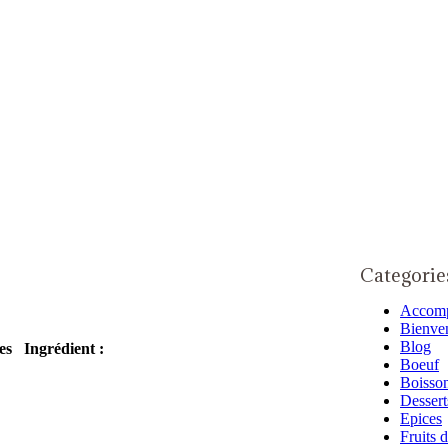
Categorie
Accom
Bienve
Blog
nes
Ingrédient :
Boeuf
Boisso
Dessert
Epices
Fruits 