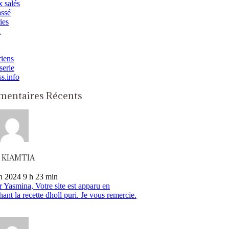
 salés
assé
ies
n
iens
serie
ss.info
entaires Récents
n KIAMTIA
h 2024 9 h 23 min
 Yasmina, Votre site est apparu en
hant la recette dholl puri. Je vous remercie.