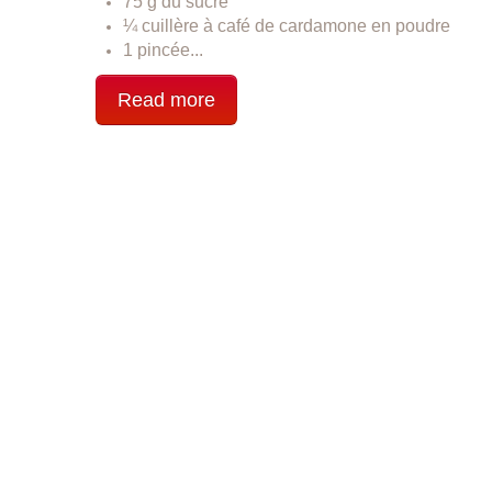
75 g du sucre
¼ cuillère à café de cardamone en poudre
1 pincée...
Read more