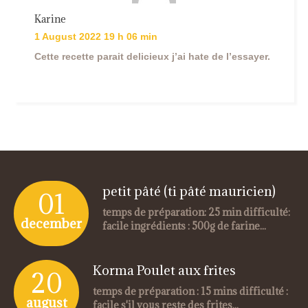
Karine
1 August 2022 19 h 06 min
Cette recette parait delicieux j’ai hate de l’essayer.
petit pâté (ti pâté mauricien)
01
temps de préparation: 25 min difficulté:
december
facile ingrédients : 500g de farine...
Korma Poulet aux frites
20
temps de préparation : 15 mins difficulté :
august
facile s'il vous reste des frites...