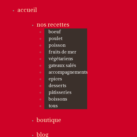
accueil
nos recettes
boeuf
poulet
poisson
fruits de mer
végétariens
gateaux salés
accompagnements
epices
desserts
pâtisseries
boissons
tous
boutique
blog