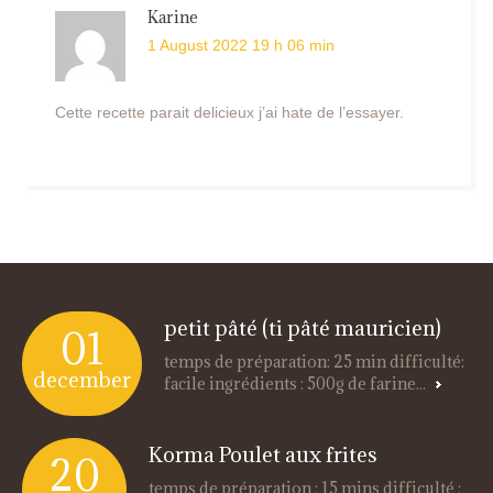
Karine
1 August 2022 19 h 06 min
Cette recette parait delicieux j’ai hate de l’essayer.
petit pâté (ti pâté mauricien)
01
temps de préparation: 25 min difficulté:
december
facile ingrédients : 500g de farine...
Korma Poulet aux frites
20
temps de préparation : 15 mins difficulté :