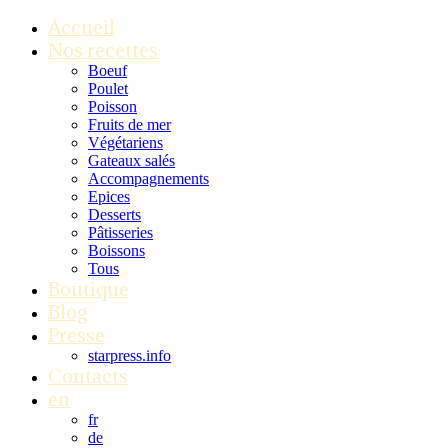
Accueil
Nos recettes
Boeuf
Poulet
Poisson
Fruits de mer
Végétariens
Gateaux salés
Accompagnements
Epices
Desserts
Pâtisseries
Boissons
Tous
Boutique
Blog
Presse
starpress.info
Contacts
en
fr
de