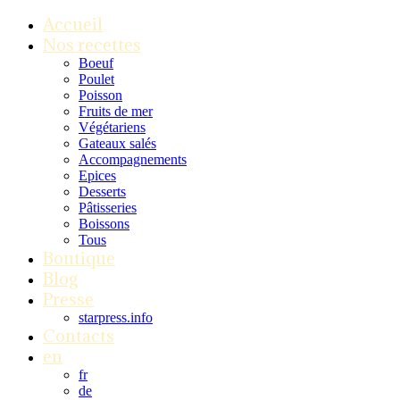
Accueil
Nos recettes
Boeuf
Poulet
Poisson
Fruits de mer
Végétariens
Gateaux salés
Accompagnements
Epices
Desserts
Pâtisseries
Boissons
Tous
Boutique
Blog
Presse
starpress.info
Contacts
en
fr
de