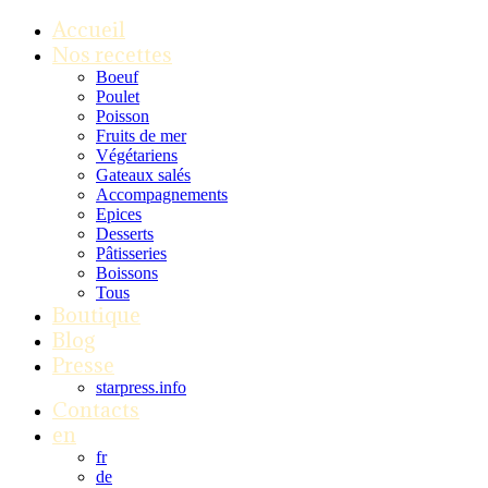
Accueil
Nos recettes
Boeuf
Poulet
Poisson
Fruits de mer
Végétariens
Gateaux salés
Accompagnements
Epices
Desserts
Pâtisseries
Boissons
Tous
Boutique
Blog
Presse
starpress.info
Contacts
en
fr
de