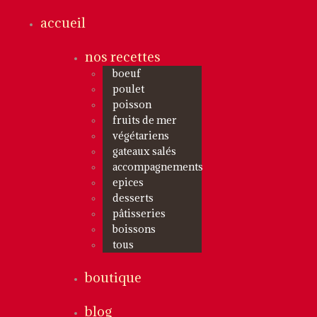
accueil
nos recettes
boeuf
poulet
poisson
fruits de mer
végétariens
gateaux salés
accompagnements
epices
desserts
pâtisseries
boissons
tous
boutique
blog