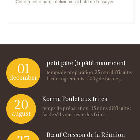
Cette recette parait delicieux j’ai hate de l’essayer.
petit pâté (ti pâté mauricien)
01
temps de préparation: 25 min difficulté:
december
facile ingrédients : 500g de farine...
Korma Poulet aux frites
20
temps de préparation : 15 mins difficulté :
august
facile s'il vous reste des frites...
Bœuf Cresson de la Réunion