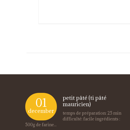
petit pâté (ti pâté
01
mauricien)
december
temps de préparation: 25 min
difficulté: facile ingrédients :
500g de farine...