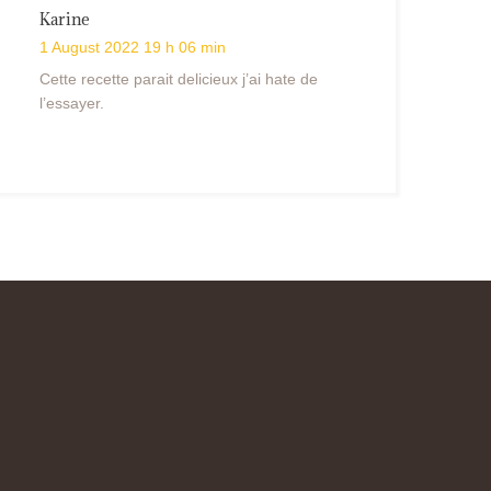
Karine
1 August 2022 19 h 06 min
Cette recette parait delicieux j’ai hate de
l’essayer.