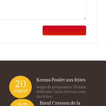
Korma Poulet aux frites
20
temps de préparation : 15 mins
august
difficulté : facile s'il vous reste
des frites...
Bœuf Cresson de la