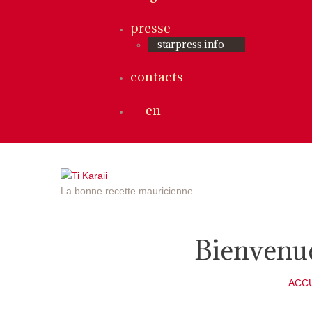
presse
starpress.info
contacts
en
La bonne recette mauricienne
Bienvenue 
ACCU