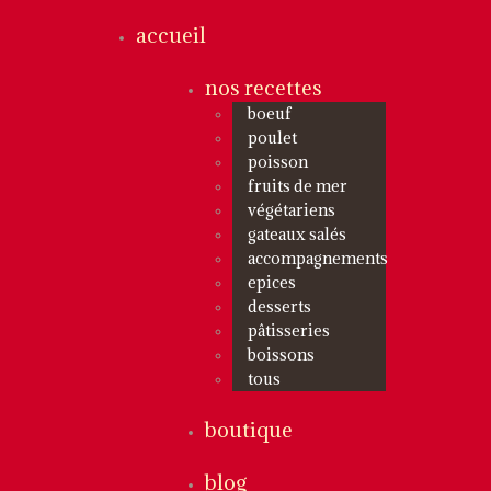
accueil
nos recettes
boeuf
poulet
poisson
fruits de mer
végétariens
gateaux salés
accompagnements
epices
desserts
pâtisseries
boissons
tous
boutique
blog