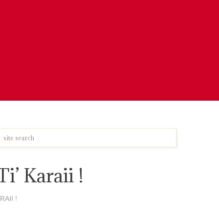
i’ Karaii !
AII !