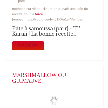
pâte
méthode sur vidéo. cliquer pour avoir une idée de
recette pour la
farce.
[embed]https://youtu.be/4wt61RAp1eY[/embed]
Pâte à samoussa (parr) - Ti'
Karaii | La bonne recette...
read more
MARSHMALLOW OU
GUIMAUVE