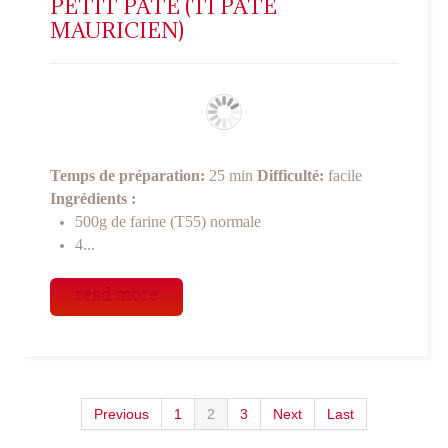
PETIT PÂTÉ (TI PÂTÉ
MAURICIEN)
Temps de préparation:
25 min
Difficulté:
facile
Ingrédients :
500g de farine (T55) normale
4...
read more
Previous
1
2
3
Next
Last