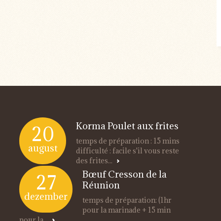
Korma Poulet aux frites
20
temps de préparation : 15 mins
august
difficulté : facile s'il vous reste
des frites...
Bœuf Cresson de la
27
Réunion
dezember
temps de préparation: (1hr
pour la marinade + 15 min
pour la...