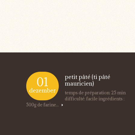
petit pâté (ti pâté
01
mauricien)
dezember
temps de préparation: 25 min
difficulté: facile ingrédients :
500g de farine...