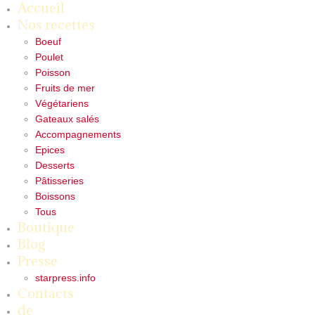
Accueil
Nos recettes
Boeuf
Poulet
Poisson
Fruits de mer
Végétariens
Gateaux salés
Accompagnements
Epices
Desserts
Pâtisseries
Boissons
Tous
Boutique
Blog
Presse
starpress.info
Contacts
de