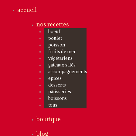
accueil
nos recettes
boeuf
poulet
poisson
fruits de mer
végétariens
gateaux salés
accompagnements
epices
desserts
pâtisseries
boissons
tous
boutique
blog