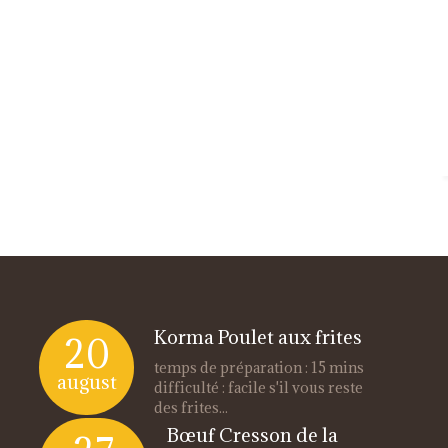
Korma Poulet aux frites
20
temps de préparation : 15 mins
august
difficulté : facile s'il vous reste
des frites...
Bœuf Cresson de la