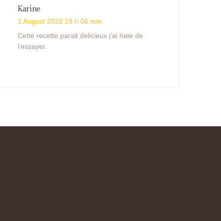
Karine
1 August 2022 19 h 06 min
Cette recette parait delicieux j’ai hate de
l’essayer.