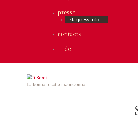
presse
starpress.info
contacts
de
La bonne recette mauricienne