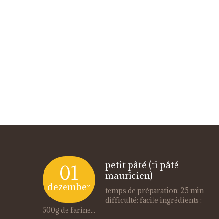
petit pâté (ti pâté
01
mauricien)
dezember
temps de préparation: 25 min
difficulté: facile ingrédients :
500g de farine...