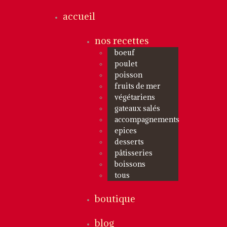
accueil
nos recettes
boeuf
poulet
poisson
fruits de mer
végétariens
gateaux salés
accompagnements
epices
desserts
pâtisseries
boissons
tous
boutique
blog