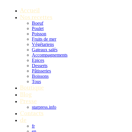
Accueil
Nos recettes
Boeuf
Poulet
Poisson
Fruits de mer
Végétariens
Gateaux salés
Accompagnements
Epices
Desserts
Pâtisseries
Boissons
Tous
Boutique
Blog
Presse
starpress.info
Contacts
de
fr
en