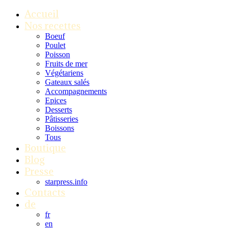
Accueil
Nos recettes
Boeuf
Poulet
Poisson
Fruits de mer
Végétariens
Gateaux salés
Accompagnements
Epices
Desserts
Pâtisseries
Boissons
Tous
Boutique
Blog
Presse
starpress.info
Contacts
de
fr
en