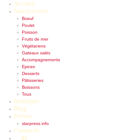
Accueil
Nos recettes
Boeuf
Poulet
Poisson
Fruits de mer
Végétariens
Gateaux salés
Accompagnements
Epices
Desserts
Pâtisseries
Boissons
Tous
Boutique
Blog
Presse
starpress.info
Contacts
de